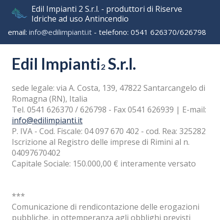
Edil Impianti 2 S.r.l. - produttori di Riserve
Idriche ad uso Antincendio
email:
info@edilimpianti.it
- telefono: 0541 626370/626798
Edil Impianti
S.r.l.
2
sede legale:
via A. Costa, 139
,
47822
Santarcangelo di
Romagna
(RN),
Italia
Tel. 0541 626370 / 626798 - Fax 0541 626939 | E-mail:
info@edilimpianti.it
P. IVA - Cod. Fiscale: 04 097 670 402 - cod. Rea: 325282
Iscrizione al Registro delle imprese di Rimini al n.
04097670402
Capitale Sociale: 150.000,00 € interamente versato
***
Comunicazione di rendicontazione delle erogazioni
pubbliche, in ottemperanza agli obblighi previsti