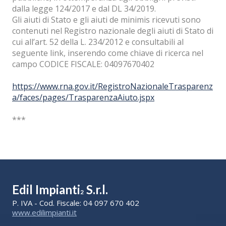
dalla legge 124/2017 e dal DL 34/2019.
Gli aiuti di Stato e gli aiuti de minimis ricevuti sono
contenuti nel Registro nazionale degli aiuti di Stato di
cui all’art. 52 della L. 234/2012 e consultabili al
seguente link, inserendo come chiave di ricerca nel
campo CODICE FISCALE: 04097670402
https://www.rna.gov.it/RegistroNazionaleTrasparenz
a/faces/pages/TrasparenzaAiuto.jspx
***
Edil Impianti
S.r.l.
2
P. IVA - Cod. Fiscale: 04 097 670 402
www.edilimpianti.it